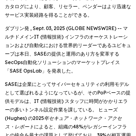
カタログにより、顧客、リセラー、ベンダーはより迅速な
サービス実装経路を得ることができる。
ダブリン発 , Sept. 03, 2025 (GLOBE NEWSWIRE) -- マ
ルチドメインIT (情報技術) インフラのオーケストレーシ
ョンおよび自動化における世界的リーダーであるユビキュ
ーブは本日、SASEの提供と運用のあり方を変革する
SecOps自動化ソリューションのマーケットプレイス
「SASE OpsLab」を発表した。
SASEは企業にとってサイバーセキュリティの利用モデル
として選ばれるようになっているが、そのPoPベースの提
供モデルは、IT (情報技術) スタッフに時間がかかりエラ
ーの多いトンネル設定作業を課している。 ヒューズ
(Hughes) の
2025年セキュア・ネットワーク・アクセ
ス・レポート
によると、組織の48%がレガシーインフラ
との統合を最大の課題として挙げており、39%が相互運用