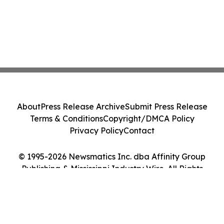
About
Press Release Archive
Submit Press Release
Terms & Conditions
Copyright/DMCA Policy
Privacy Policy
Contact
© 1995-2026 Newsmatics Inc. dba Affinity Group
Publishing & Mississippi Industry Wire. All Rights
Reserved.
Cookie Settings / Your Privacy Choices