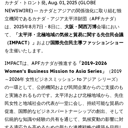
カナダ・トロント発, Aug. 01, 2025 (GLOBE
NEWSWIRE) -- カナダとアジアの関係強化に取り組む独
立機関であるカナダ・アジア太平洋財団（APFカナダ）
は、2025年8月7日・8日に、
大阪・関西万博
会場におい
て、
「太平洋・北極地域の気候と貿易に関する先住民会議
（IMPACT）」
および
国際先住民主導ファッションショー
を主催いたします。
IMPACTは、APFカナダが推進する
「2019-2026
Women’s Business Mission to Asia Series」
（2019
～2026年 女性ビジネスミッション to アジア シリーズ）
の一環として、公的機関および民間企業からのご支援のも
と実施されるものです。太平洋および北極地域から、先住
民女性と地域社会の代表が一堂に会し、持続可能な貿易の
促進、国際的なビジネスパートナーシップの創出、そして
伝統的な知識や経験の共有を通じて、気候変動の影響に対
する適応力を高めるための新たな連携戦略の構築を目指し