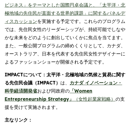
ビジネス」をテーマとした国際円卓会議と、「太平洋・北
極地域の先住民が直面する世界的課題」に関するパネルデ
ィスカッション
を実施する予定です。これらのプログラム
では、先住民女性のリーダーシップが、持続可能でしなや
かな未来をどのように創出していくかに焦点を当てます。
また、一般公開プログラムの締めくくりとして、カナダ、
オーストラリア、日本を代表する先住民女性デザイナーに
よるファッションショーが開催される予定です。
IMPACTについて：太平洋・北極地域の気候と貿易に関す
る先住民会議（IMPACT）
は、
カナダ イノベーション・
科学経済開発省
および同政府の
「Women
Entrepreneurship Strategy」
（女性起業家戦略）
の支
援を受けて実施されます。
主なリンク：