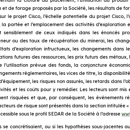
nant la clôture du placement, l’utilisation du produit 
 et de forage proposés par la Société, les résultats de for
sur le projet Cisco, l’échelle potentielle du projet Cisco
e, la portée et l’emplacement des activités d’exploration 
ent sensiblement de ceux indiqués dans les énoncés pros
a teneur ou des taux de récupération du minerai, les cha
sultats d’exploration infructueux, les changements dans 
mations futures des ressources, les prix futurs des métaux
e l’utilisation prévue des fonds, la conjoncture économi
ngements réglementaires, les vices de titre, la disponibili
’équipement, les risques non assurés, les retards dans l’
ités et les coûts pour y remédier. Les lecteurs sont mis 
ement risquées et que, par conséquent, les événements r
acteurs de risque sont présentés dans la section intitulée 
ccessible sous le profil SEDAR de la Société à l’adresse
www
s se concrétisaient, ou si les hypothèses sous-jacentes a