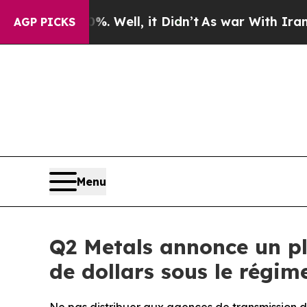
. Well, it Didn’t
As war With Iran Drove oil Pr
AGP PICKS
Menu
Q2 Metals annonce un pl
de dollars sous le régim