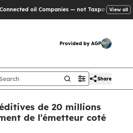
il Companies — not Taxpayers — the Chance to Cas
View all
Provided by AGP
Share
ditives de 20 millions
ment de l’émetteur coté