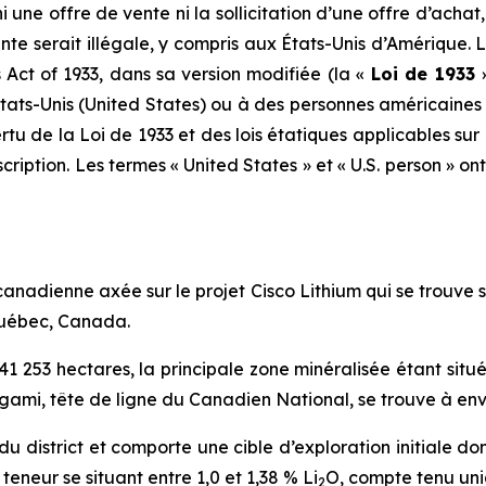
ne offre de vente ni la sollicitation d’une offre d’achat,
vente serait illégale, y compris aux États-Unis d’Amérique. L
s Act of 1933
, dans sa version modifiée (la «
Loi de 1933
tats-Unis (
United States
) ou à des personnes américaines 
vertu de la Loi de 1933 et des lois étatiques applicables sur 
cription. Les termes «
United States
» et «
U.S. person
» on
canadienne axée sur le projet Cisco Lithium qui se trouve s
Québec, Canada.
41 253 hectares, la principale zone minéralisée étant situé
agami, tête de ligne du Canadien National, se trouve à env
 du district et comporte une cible d’exploration initiale do
teneur se situant entre 1,0 et 1,38 % Li
O, compte tenu uni
2