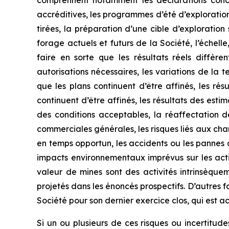
comprennent notamment les déclarations concer
accréditives, les programmes d’été d’exploration
tirées, la préparation d’une cible d’exploration 
forage actuels et futurs de la Société, l’échell
faire en sorte que les résultats réels diffèr
autorisations nécessaires, les variations de l
que les plans continuent d’être affinés, les ré
continuent d’être affinés, les résultats des esti
des conditions acceptables, la réaffectation d
commerciales générales, les risques liés aux cha
en temps opportun, les accidents ou les pannes d
impacts environnementaux imprévus sur les activ
valeur de mines sont des activités intrinsèqu
projetés dans les énoncés prospectifs. D’autres f
Société pour son dernier exercice clos, qui est a
Si un ou plusieurs de ces risques ou incertitude