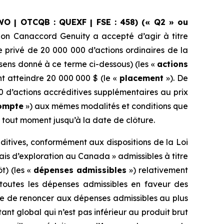
WO | OTCQB : QUEXF | FSE : 458) (« Q2 » ou
ion Canaccord Genuity a accepté d’agir à titre
privé de 20 000 000 d’actions ordinaires de la
 sens donné à ce terme ci-dessous) (les «
actions
nt atteindre 20 000 000 $ (le «
placement
»). De
 d’actions accréditives supplémentaires au prix
compte
») aux mêmes modalités et conditions que
à tout moment jusqu’à la date de clôture.
éditives, conformément aux dispositions de la
Loi
ais d’exploration au Canada » admissibles à titre
t) (les «
dépenses admissibles
») relativement
toutes les dépenses admissibles en faveur des
le de renoncer aux dépenses admissibles au plus
nt global qui n’est pas inférieur au produit brut