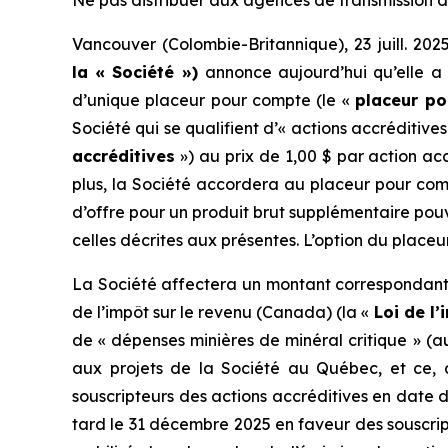
Ne pas distribuer aux agences de transmission de
Vancouver (Colombie-Britannique), 23 juill. 
la « Société »)
annonce aujourd’hui qu’elle a
d’unique placeur pour compte (le «
placeur p
Société qui se qualifient d’« actions accréditiv
accréditives
») au prix de 1,00 $ par action acc
plus, la Société accordera au placeur pour com
d’offre pour un produit brut supplémentaire pouv
celles décrites aux présentes. L’option du place
La Société affectera un montant correspondant a
de l’impôt sur le revenu
(Canada) (la «
Loi de l
de « dépenses minières de minéral critique » (a
aux projets de la Société au Québec, et ce, 
souscripteurs des actions accréditives en date 
tard le 31 décembre 2025 en faveur des souscript