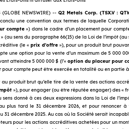
s États-Unis ni diffuser aux États-Unis
2025 (GLOBE NEWSWIRE) --
Q2 Metals Corp. (TSX.V : QT
 conclu une convention aux termes de laquelle Corporat
our compte
») dans le cadre d’un placement pour compte 
es » (au sens du paragraphe 66(15) de la Loi de l’impôt (au
réditive (le «
prix d’offre
»), pour un produit brut pouva
pte une option pour la vente d’un maximum de 5 000 000
ant atteindre 5 000 000 $ (l’«
option du placeur pour 
ur pour compte peut être exercée en totalité ou en partie 
u produit brut qu’elle tire de la vente des actions accr
’impôt
»), pour engager (ou être réputée engager) des « fr
u sens donné à ces deux expressions dans la Loi de l’impô
au plus tard le 31 décembre 2026, et pour renoncer à 
du 31 décembre 2025. Au cas où la Société serait incapab
eurs pour les actions accréditives achetées pour un monta