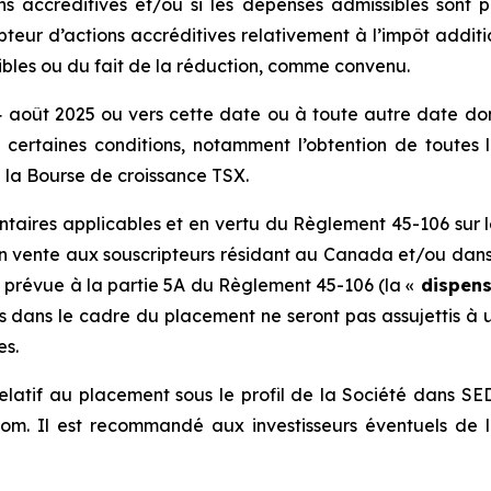
ns accréditives et/ou si les dépenses admissibles sont 
eur d’actions accréditives relativement à l’impôt additi
bles ou du fait de la réduction, comme convenu.
14 août 2025 ou vers cette date ou à toute autre date do
à certaines conditions, notamment l’obtention de toutes 
e la Bourse de croissance TSX.
taires applicables et en vertu du
Règlement 45-106 sur l
s en vente aux souscripteurs résidant au Canada et/ou dan
 prévue à la partie 5A du Règlement 45-106 (la «
dispens
ns dans le cadre du placement ne seront pas assujettis à
es.
relatif au placement sous le profil de la Société dans S
om. Il est recommandé aux investisseurs éventuels de 