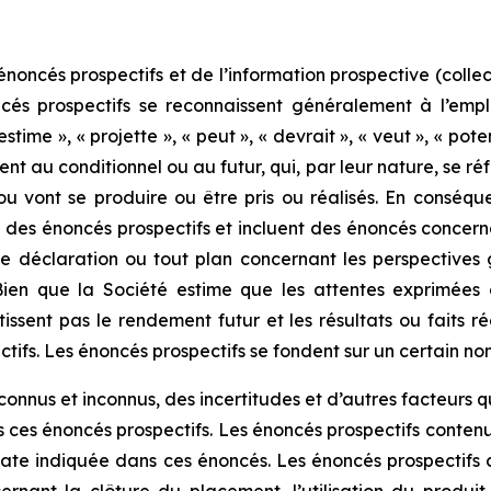
oncés prospectifs et de l’information prospective (collect
ncés prospectifs se reconnaissent généralement à l’empl
« estime », « projette », « peut », « devrait », « veut », « p
nt au conditionnel ou au futur, qui, par leur nature, se ré
 ou vont se produire ou être pris ou réalisés. En cons
 des énoncés prospectifs et incluent des énoncés concerna
te déclaration ou tout plan concernant les perspectives 
. Bien que la Société estime que les attentes exprimées
ssent pas le rendement futur et les résultats ou faits r
tifs. Les énoncés prospectifs se fondent sur un certain n
nnus et inconnus, des incertitudes et d’autres facteurs qui
 ces énoncés prospectifs. Les énoncés prospectifs conten
ate indiquée dans ces énoncés. Les énoncés prospectifs