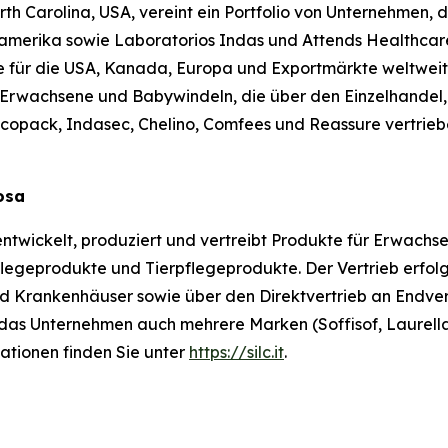
orth Carolina, USA, vereint ein Portfolio von Unternehmen,
merika sowie Laboratorios Indas und Attends Healthcare 
 für die USA, Kanada, Europa und Exportmärkte weltweit
Erwachsene und Babywindeln, die über den Einzelhandel,
ncopack, Indasec, Chelino, Comfees
und
Reassure
vertrieb
losa
 entwickelt, produziert und vertreibt Produkte für Erwachs
geprodukte und Tierpflegeprodukte. Der Vertrieb erfolgt
nd Krankenhäuser sowie über den Direktvertrieb an Endve
das Unternehmen auch mehrere Marken (Soffisof, Laurella
ationen finden Sie unter
https://silc.it
.