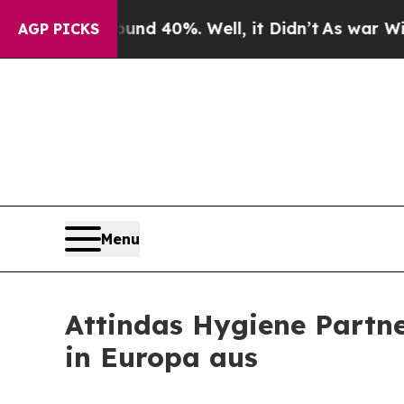
or Around 40%. Well, it Didn’t
As war With Iran
AGP PICKS
Menu
Attindas Hygiene Partne
in Europa aus