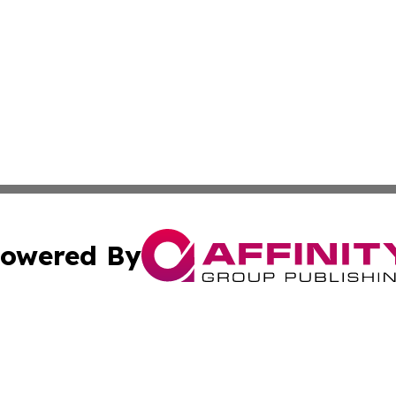
owered By
ubmit Press Release
Terms & Conditions
Copyright/DMCA
nc. dba Affinity Group Publishing & Mississippi Industry W