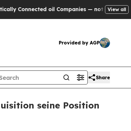
y Connected oil Companies — not Taxpayers — the
View all
Provided by AGP
Share
isition seine Position