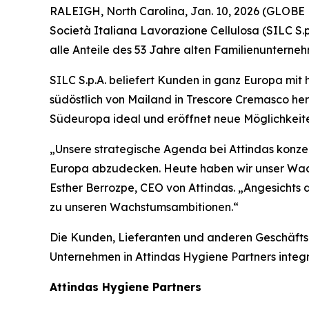
RALEIGH, North Carolina, Jan. 10, 2026 (GLOBE
Società Italiana Lavorazione Cellulosa (SILC S.p
alle Anteile des 53 Jahre alten Familienunterne
SILC S.p.A. beliefert Kunden in ganz Europa mit
südöstlich von Mailand in Trescore Cremasco he
Südeuropa ideal und eröffnet neue Möglichkeite
„Unsere strategische Agenda bei Attindas konz
Europa abzudecken. Heute haben wir unser Wach
Esther Berrozpe, CEO von Attindas. „Angesichts
zu unseren Wachstumsambitionen.“
Die Kunden, Lieferanten und anderen Geschäft
Unternehmen in Attindas Hygiene Partners integri
Attindas Hygiene Partners