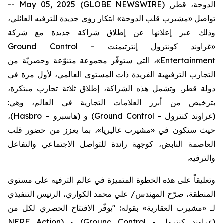
الدوحة، قطر, May 05, 2025 (GLOBE NEWSWIRE) --
تواصل «
مشيرب
قلب الدوحة» ابتكار رؤى جديدة للترفيه العائلي،
وذلك عبر إعلانها عن إطلاق شراكة جديدة مع شركة
Ground Control
-
إنترتيمنت
كونترول
غراوند
«
»، التي ستوفّر مجموعة متنوّعة وحصريّة من
Entertainment
التجارب الترفيهية الفريدة ذات المستوى العالمي، لأول مرة في
دولة قطر. وتشمل هذه الشراكة، إطلاق
ثلاتة
تجارب مبتكرة،
بترخيص من أبرز العلامات التجارية في العالم، وهي:
)،
Hasbro
–
هاسبرو
) و (
Ground Control
كنترول -
غراوند
(
حيث ستكون في «
مشيرب
غاليريا
»، بما يعزز من حضور قلب
العاصمة النابض، كوجهة رائدة للتواصل الاجتماعي والتفاعل
والترفيه.
وتعليقاً على هذه الخطوة المتميزة في عالم الترفيه على مستوى
المنطقة، صرّح المهندس/ علي محمد الكواري، الرئيس التنفيذي
لـ «
مشيرب
العقارية» بقوله: "يوفّر الافتتاح الحصري لكل من
NERF Action
) و (
Ground Control
كنترول -
غراوند
(