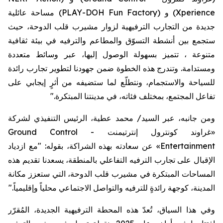
) مساحة عائلية
PLAY-DOH Fun Factory
) و (
Xperience
جديدة من التجارب الترفيهية لزوار
مشيرب
قلب الدوحة، حيث
ستجمع بين أنشطة التسوّق والمطاعم والترفيه في بيئة ثقافية
متنوعة ،
تتميز بسهولة الوصول إليها، عبر وسائط متعددة
ومستدامة. وتندرج هذه الخطوة ضمن جهودنا لتطوير تجارب رائدة
للسياحة والاستجمام، ونتطلّع لما ستضيفه من أثرٍ إيجابي على
تفاعل المجتمع، بمختلف فئاته، في مدينتنا المبتكرة."
ومن جانبه، عبر السيد/ محمد عطية، الرئيس التنفيذي لشركة
Ground Control
-
إنترتيمنت
كونترول
غراوند
«
» عن سعادته بهذه الشراكة، بقوله: "مع ازدياد
Entertainment
الإقبال على تجارب الترفيه التفاعلي بالمنطقة، يسعدنا تقديم هذه
المساحات المبتكرة في
مشيرب
قلب الدوحة، التي ستعزز مكانة
المدينة، كوجهة رائدةٍ للترفيه والتواصل الاجتماعي محلياً وإقليمياً."
وفي هذا السياق، تُعدّ هذه المحطة الترفيهية الجديدة، المُقرّر