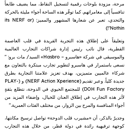
مرحة، مزودة بلوحات رقمية لتسجيل النقاط، مما يضيف طابعاً
تنافسياً إلى مغامراتهم. كما توفّر هذه الساحة أجواء مليئة بالحركة
its NERF or
والتحدي، تعبر عن شعارها المشهور والمميز: (
’!)
Nothin
وتعليقاً على إطلاق هذه التجربة الفريدة في قلب العاصمة
القطرية، قال نائب رئيس إدارة شراكات التجارب العالمية
: "
برو
» السيد/ مات
Hasbro
–
هاسبرو
والموسيقى في شركة «
نسعى باستمرار في
هاسبرو
لتطوير تجارب مبتكرة بالتعاون مع
شركاء عالميين متميزين، بهدف تعزيز علامتنا التجارية بطرق
PLAY-
) و (
NERF Action Xperience
جديدة كلياً. وعبر تقديم (
) للمجتمع الحيوي في الدوحة، نتطلع بثقةٍ
DOH Fun Factory
لأثر هذه التجارب في إطلاق العنان للخيال، وإضفاء المزيد من
أجواء المنافسة والمرح بين الزوار، من مختلف الفئات العمرية."
وجديرٌ بالذكر، أن «
مشيرب
قلب الدوحة» تواصل ترسيخ مكانتها،
كوجهة ترفيهية رائدة في دولة قطر، من خلال هذه التجارب