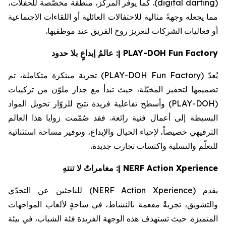
). كما يوفر المركز، منطقة مخصّصة للحفلات،
digital darting
(
مما يجعله وجهةً مثالية للاحتفالات العائلية أو اللقاءات الاجتماعية
أو فعاليات الشركات لتعزيز روح الفريق عند موظفيها.
: عالمُ إبداعٍ بلا حدود
| PLAY-DOH Fun Factory
) تجربة مبتكرة متكاملة، تم
PLAY-DOH Fun Factory
يُعدّ (
تصميمها لتحفيز المخيّلة، حيث تبدأ مع جدار ملوّن من تركيبات
) وأسطح تفاعلية فريدة تتيح للزوّار تحويل المواد
PLAY-DOH
(
البسيطة إلى أعمال فنية رائعة. فقد صُمّمت زوايا هذا العالم
الترفيهي خصيصاً، لإحياء الخيال والإبداع، وتوفير مساحة استثنائية
للتعلّم والتسلية واكتساب تجارب جديدة.
: مغامراتٌ لا تنتهِ
| NERF Action
Xperience
) للباحثين عن التحدّي
NERF Action Xperience
يقدم (
والتشويق، تجربةً مفعمة بالنشاط، في ساحةٍ لألعاب المواجهات
المتميزة. حيث تستهدف هذه الوجهة الفريدة فئة الشباب، في بيئة