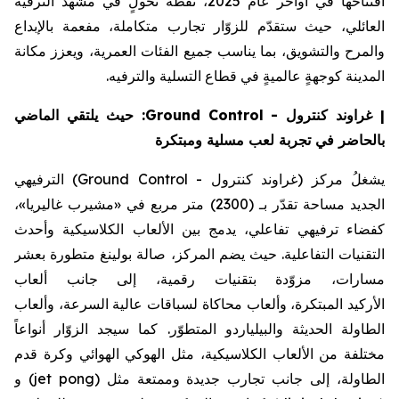
افتتاحها في أواخر عام 2025، نقطة تحولٍ في مشهد الترفيه
العائلي، حيث ستقدّم للزوّار تجارب متكاملة، مفعمة بالإبداع
والمرح والتشويق، بما يناسب جميع الفئات العمرية، ويعزز مكانة
المدينة كوجهةٍ عالميةٍ في قطاع التسلية والترفيه.
: حيث يلتقي الماضي
Ground Control
كنترول -
غراوند
|
بالحاضر في تجربة لعب مسلية ومبتكرة
) الترفيهي
Ground Control
كنترول -
غراوند
يشغلُ مركز (
»،
غاليريا
مشيرب
الجديد مساحة تقدّر بـ (2300) متر مربع في «
كفضاء ترفيهي تفاعلي، يدمج بين الألعاب الكلاسيكية وأحدث
التقنيات التفاعلية. حيث يضم المركز، صالة بولينغ متطورة بعشر
مسارات، مزوّدة بتقنيات رقمية، إلى جانب ألعاب
الأركيد
المبتكرة، وألعاب محاكاة لسباقات عالية السرعة، وألعاب
الطاولة الحديثة
والبيلياردو
المتطوّر. كما سيجد الزوّار أنواعاً
مختلفة من الألعاب الكلاسيكية، مثل الهوكي الهوائي وكرة قدم
) و
jet pong
الطاولة، إلى جانب تجارب جديدة وممتعة مثل (