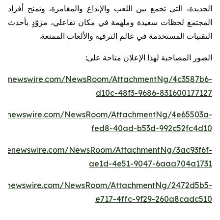
الجديدة، التي تجمع بين اللعب والإبداع والمغامرة، وتمنح أفراد
المجتمع لحظات سعيدة وملهمة في مكان تفاعلي، مزوّدٍ بأحدث
التقنيات المستخدمة في عالم الترفيه والألعاب الممتعة.
:
على
متاحة
الإعلان
لهذا
المصاحبة
الصور
lobenewswire.com/NewsRoom/AttachmentNg/4c3587b6-
d10c-48f3-9686-831600177127
obenewswire.com/NewsRoom/AttachmentNg/4e65503a-
fed8-40ad-b53d-992c52fc4d10
lobenewswire.com/NewsRoom/AttachmentNg/3ac93f6f-
ae1d-4e51-9047-6aaa704a1731
obenewswire.com/NewsRoom/AttachmentNg/2472d5b5-
e717-4ffc-9f29-260a8cadc510